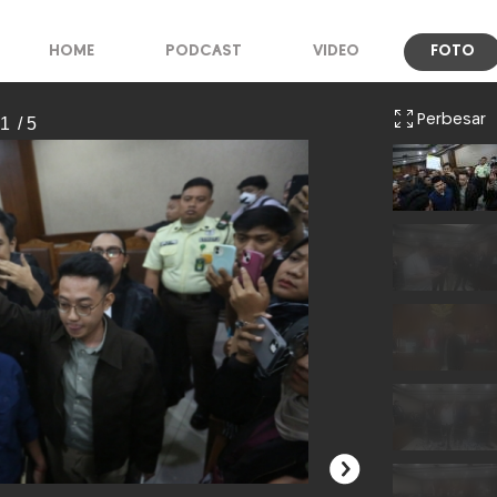
HOME
PODCAST
VIDEO
FOTO
Perbesar
 1
/ 5