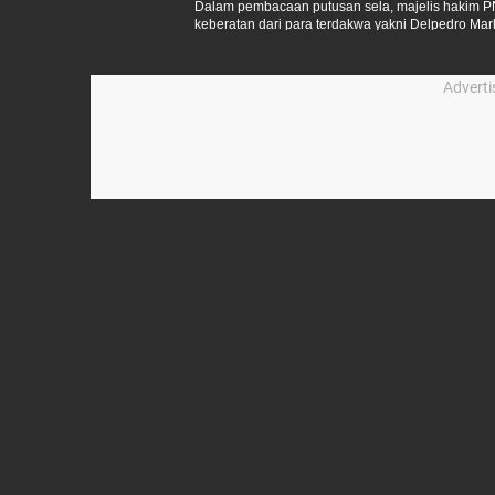
Dalam pembacaan putusan sela, majelis hakim PN
keberatan dari para terdakwa yakni Delpedro Mar
Khariq Anhar.
Advert