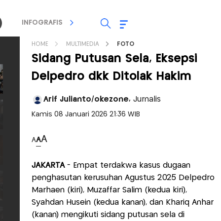
INFOGRAFIS
TV STREAMING
RADIO
HOME
MULTIMEDIA
FOTO
Sidang Putusan Sela, Eksepsi
Delpedro dkk Ditolak Hakim
Arif Julianto/okezone,
Jurnalis
Kamis 08 Januari 2026 21:36 WIB
A
A
A
JAKARTA
- Empat terdakwa kasus dugaan
penghasutan kerusuhan Agustus 2025 Delpedro
Marhaen (kiri), Muzaffar Salim (kedua kiri),
Syahdan Husein (kedua kanan), dan Khariq Anhar
(kanan) mengikuti sidang putusan sela di