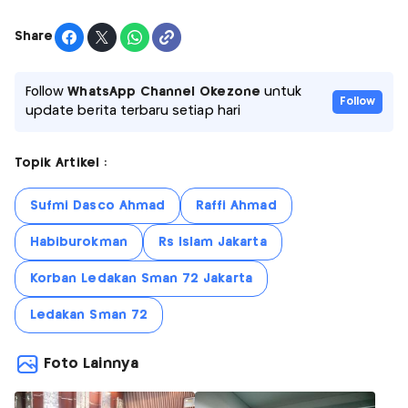
Share
Follow
WhatsApp Channel Okezone
untuk
Follow
update berita terbaru setiap hari
Topik Artikel :
Sufmi Dasco Ahmad
Raffi Ahmad
Habiburokman
Rs Islam Jakarta
Korban Ledakan Sman 72 Jakarta
Ledakan Sman 72
Foto Lainnya