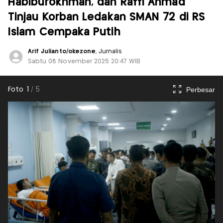
Habiburokhman, dan Raffi Ahmad
Tinjau Korban Ledakan SMAN 72 di RS
Islam Cempaka Putih
Arif Julianto/okezone
, Jurnalis
Sabtu 08 November 2025 20:47 WIB
Perbesar
Foto
1
/
5