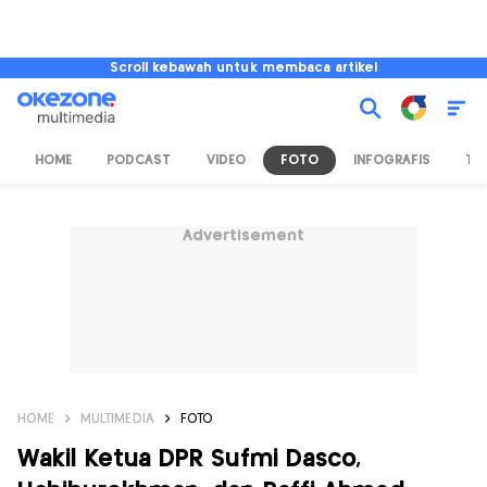
Scroll kebawah untuk membaca artikel
HOME
PODCAST
VIDEO
FOTO
INFOGRAFIS
TV
Advertisement
HOME
MULTIMEDIA
FOTO
Wakil Ketua DPR Sufmi Dasco,