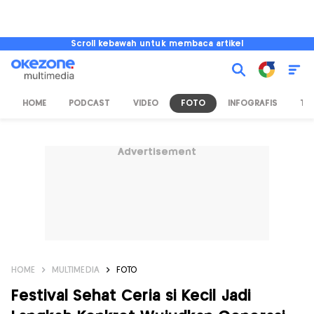
Scroll kebawah untuk membaca artikel
HOME
PODCAST
VIDEO
FOTO
INFOGRAFIS
TV
Advertisement
HOME
MULTIMEDIA
FOTO
Festival Sehat Ceria si Kecil Jadi