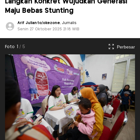
Langkah Konkret Wujudkan Generasi
Maju Bebas Stunting
Arif Julianto/okezone
, Jurnalis
Senin 27 Oktober 2025 21:18 WIB
Perbesar
Foto
1
/
5