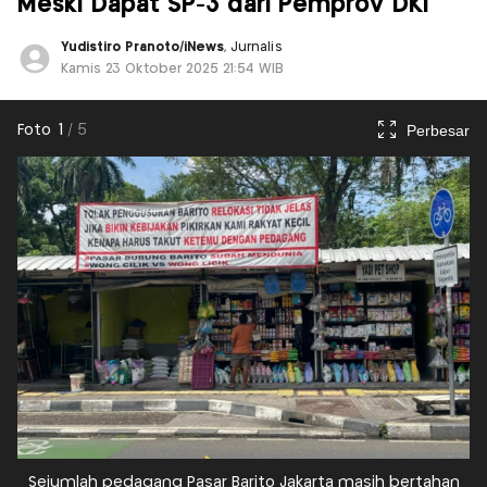
Meski Dapat SP-3 dari Pemprov DKI
Yudistiro Pranoto/iNews
, Jurnalis
Kamis 23 Oktober 2025 21:54 WIB
Perbesar
Foto
1
/
5
Sejumlah pedagang Pasar Barito Jakarta masih bertahan