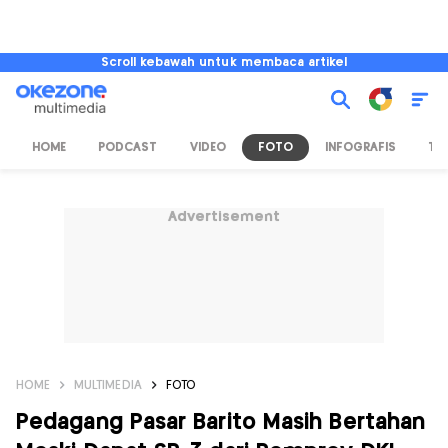
Scroll kebawah untuk membaca artikel
HOME
PODCAST
VIDEO
FOTO
INFOGRAFIS
TV
Advertisement
HOME
MULTIMEDIA
FOTO
Pedagang Pasar Barito Masih Bertahan