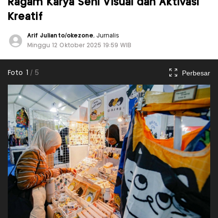
Ragam Karya Seni Visual dan Aktivasi
Kreatif
Arif Julianto/okezone
, Jurnalis
Minggu 12 Oktober 2025 19:59 WIB
Perbesar
Foto
1
/
5