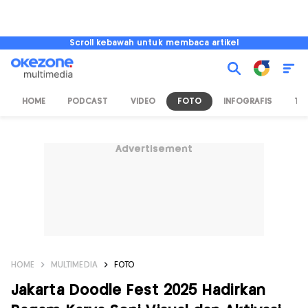
Scroll kebawah untuk membaca artikel
HOME
PODCAST
VIDEO
FOTO
INFOGRAFIS
TV
Advertisement
HOME
MULTIMEDIA
FOTO
Jakarta Doodle Fest 2025 Hadirkan