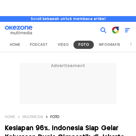
Scroll kebawah untuk membaca artikel
HOME
PODCAST
VIDEO
FOTO
INFOGRAFIS
TV
Advertisement
HOME
MULTIMEDIA
FOTO
Kesiapan 96%, Indonesia Siap Gelar