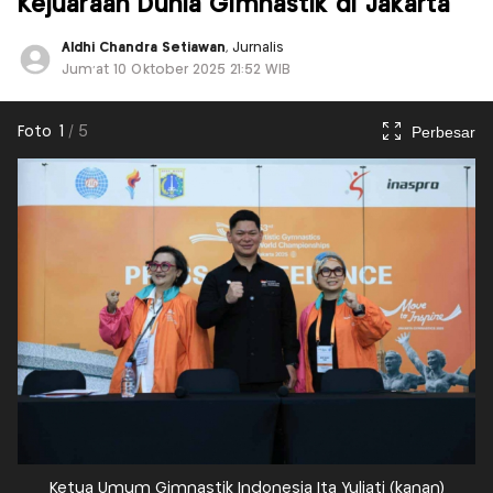
Kejuaraan Dunia Gimnastik di Jakarta
Aldhi Chandra Setiawan
, Jurnalis
Jum'at 10 Oktober 2025 21:52 WIB
Perbesar
Foto
1
/
5
Ketua Umum Gimnastik Indonesia Ita Yuliati (kanan)
I