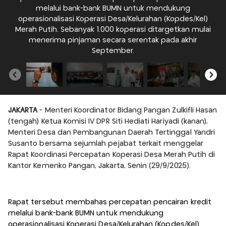
melalui bank-bank BUMN untuk mendukung
operasionalisasi Koperasi Desa/Kelurahan (Kopdes/Kel)
D
Merah Putih. Sebanyak 1.000 koperasi ditargetkan mulai
menerima pinjaman secara serentak pada akhir
K
September.
JAKARTA
- Menteri Koordinator Bidang Pangan Zulkifli Hasan
(tengah) Ketua Komisi IV DPR Siti Hediati Hariyadi (kanan),
Menteri Desa dan Pembangunan Daerah Tertinggal Yandri
Susanto bersama sejumlah pejabat terkait menggelar
Rapat Koordinasi Percepatan Koperasi Desa Merah Putih di
Kantor Kemenko Pangan, Jakarta, Senin (29/9/2025).
Rapat tersebut membahas percepatan pencairan kredit
melalui bank-bank BUMN untuk mendukung
operasionalisasi Koperasi Desa/Kelurahan (Kopdes/Kel)