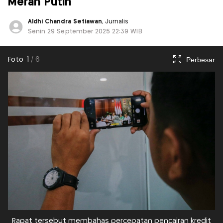
Merah Putih
Aldhi Chandra Setiawan
, Jurnalis
Senin 29 September 2025 22:39 WIB
Perbesar
Foto
1
/
6
Rapat tersebut membahas percepatan pencairan kredit
M