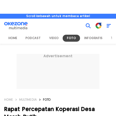
Scroll kebawah untuk membaca artikel
HOME
PODCAST
VIDEO
FOTO
INFOGRAFIS
TV
Advertisement
HOME
MULTIMEDIA
FOTO
Rapat Percepatan Koperasi Desa