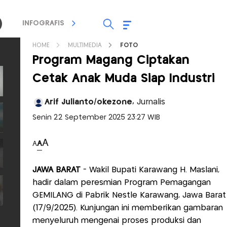
INFOGRAFIS
TV STREAMING
RADIO
HOME
MULTIMEDIA
FOTO
Program Magang Ciptakan
Cetak Anak Muda Siap Industri
Arif Julianto/okezone,
Jurnalis
Senin 22 September 2025 23:27 WIB
A
A
A
JAWA BARAT
- Wakil Bupati Karawang H. Maslani,
hadir dalam peresmian Program Pemagangan
GEMILANG di Pabrik Nestlé Karawang, Jawa Barat
(17/9/2025). Kunjungan ini memberikan gambaran
menyeluruh mengenai proses produksi dan