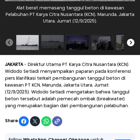
Alat berat memasang tanggul beton di kawasan
Pelabuhan PT Karya Citra Nusantara (KCN), Marunda, Jakarta
P
Utara, Jumat (12/9/2025).
JAKARTA
- Direktur Utama PT Karya Citra Nusantara (KCN)
Widodo Setiadi menyampaikan paparan pada konferensi
pers klarifikasi terkait pembangunan tanggul beton di
kawasan PT KCN, Marunda, Jakarta Utara, Jumat
(12/9/2025). Widodo Setiadi mengatakan bahwa tanggul
beton tersebut adalah pemecah ombak (breakwater)
yang merupakan bagian dari pembangunan pelabuhan.
Share
Follow
WhatsApp Channel Okezone
untuk