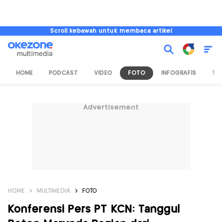
Scroll kebawah untuk membaca artikel
HOME
PODCAST
VIDEO
FOTO
INFOGRAFIS
TV
Advertisement
HOME
MULTIMEDIA
FOTO
Konferensi Pers PT KCN: Tanggul