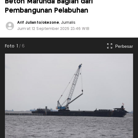
Beton Marunda Bagian dari
Pembangunan Pelabuhan
Arif Julianto/okezone
, Jurnalis
Jum'at 12 September 2025 23:46 WIB
Perbesar
Foto
1
/
6