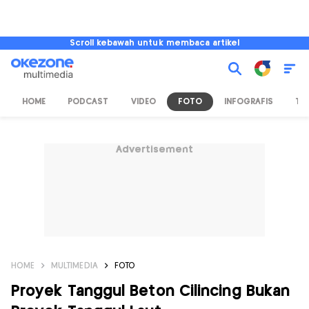
Scroll kebawah untuk membaca artikel
HOME
PODCAST
VIDEO
FOTO
INFOGRAFIS
TV
Advertisement
HOME
MULTIMEDIA
FOTO
Proyek Tanggul Beton Cilincing Bukan