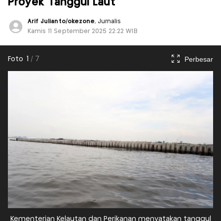
Proyek Tanggul Laut
Arif Julianto/okezone
, Jurnalis
Kamis 11 September 2025 22:22 WIB
Perbesar
Foto
1
/
7
Kementerian Kelautan dan Perikanan menyatakan tanggul
K