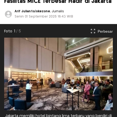
Fasilitas MICE Terbesar Hadir di Jakarta
Arif Julianto/okezone
, Jurnalis
Senin 01 September 2025 16:43 WIB
Perbesar
Foto
1
/
5
Jakarta memiliki hotel bintang lima terbaru yang berdiri di
J