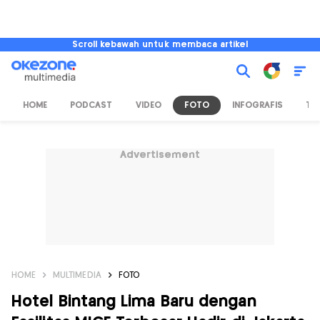
Scroll kebawah untuk membaca artikel
HOME
PODCAST
VIDEO
FOTO
INFOGRAFIS
TV
Advertisement
HOME
MULTIMEDIA
FOTO
Hotel Bintang Lima Baru dengan