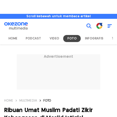
Scroll kebawah untuk membaca artikel
HOME
PODCAST
VIDEO
FOTO
INFOGRAFIS
TV
Advertisement
HOME
MULTIMEDIA
FOTO
Ribuan Umat Muslim Padati Zikir