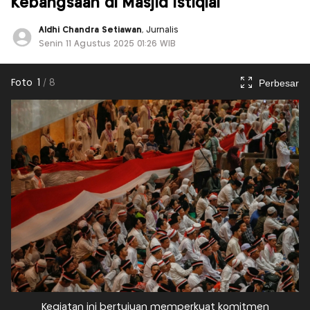
Kebangsaan di Masjid Istiqlal
Aldhi Chandra Setiawan
, Jurnalis
Senin 11 Agustus 2025 01:26 WIB
Perbesar
Foto
1
/
8
Kegiatan ini bertujuan memperkuat komitmen