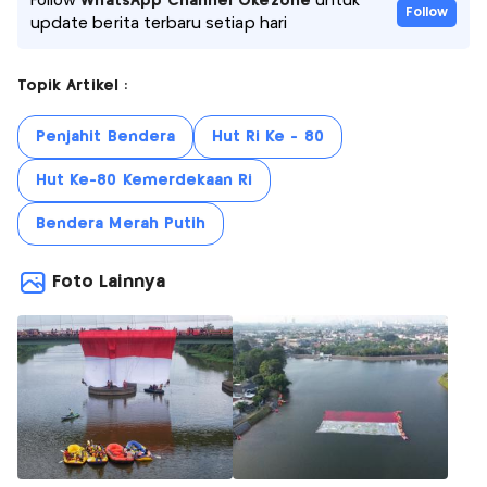
Follow
WhatsApp Channel Okezone
untuk
Follow
update berita terbaru setiap hari
Topik Artikel :
Penjahit Bendera
Hut Ri Ke - 80
Hut Ke-80 Kemerdekaan Ri
Bendera Merah Putih
Foto Lainnya