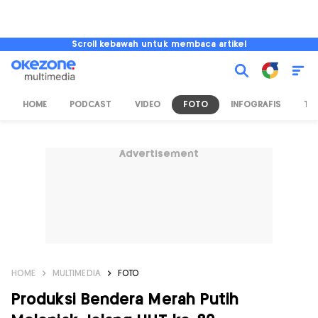
Scroll kebawah untuk membaca artikel
HOME
PODCAST
VIDEO
FOTO
INFOGRAFIS
TV
Advertisement
HOME
MULTIMEDIA
FOTO
Produksi Bendera Merah Putih