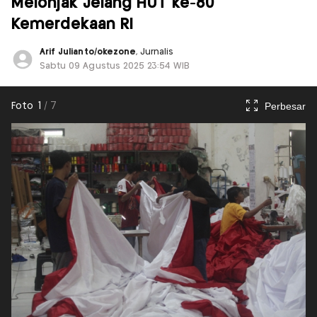
Melonjak Jelang HUT ke-80
Kemerdekaan RI
Arif Julianto/okezone
, Jurnalis
Sabtu 09 Agustus 2025 23:54 WIB
Perbesar
Foto
1
/
7