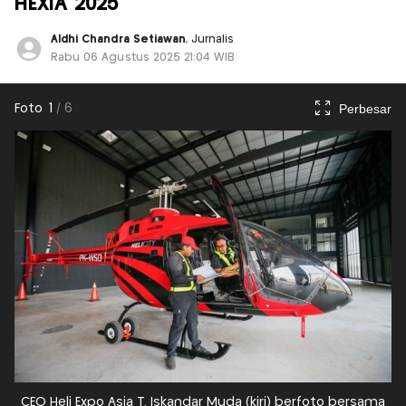
HEXIA 2025
Aldhi Chandra Setiawan
, Jurnalis
Rabu 06 Agustus 2025 21:04 WIB
Perbesar
Foto
1
/
6
CEO Heli Expo Asia T. Iskandar Muda (kiri) berfoto bersama