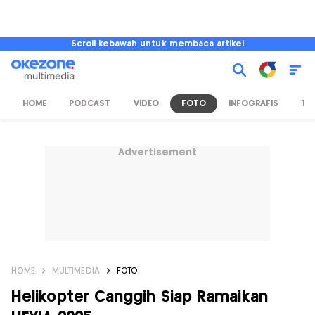
Scroll kebawah untuk membaca artikel
HOME
PODCAST
VIDEO
FOTO
INFOGRAFIS
TV
Advertisement
HOME
MULTIMEDIA
FOTO
Helikopter Canggih Siap Ramaikan