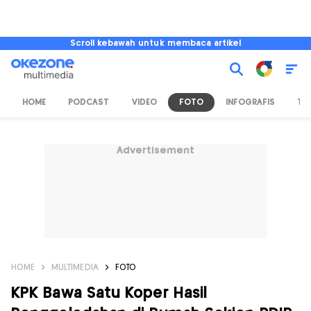
Scroll kebawah untuk membaca artikel
HOME
PODCAST
VIDEO
FOTO
INFOGRAFIS
TV
Advertisement
HOME
MULTIMEDIA
FOTO
KPK Bawa Satu Koper Hasil