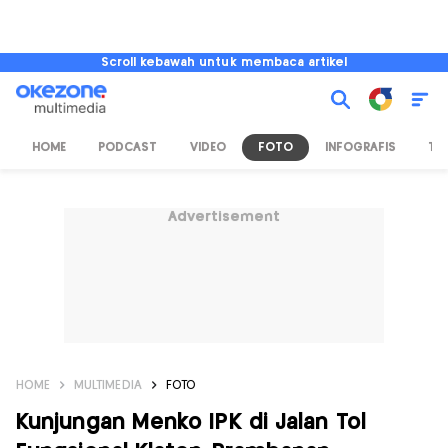
Scroll kebawah untuk membaca artikel
HOME
PODCAST
VIDEO
FOTO
INFOGRAFIS
TV
Advertisement
HOME
MULTIMEDIA
FOTO
Kunjungan Menko IPK di Jalan Tol