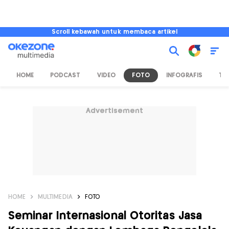
Scroll kebawah untuk membaca artikel
HOME
PODCAST
VIDEO
FOTO
INFOGRAFIS
TV
Advertisement
HOME
MULTIMEDIA
FOTO
Seminar Internasional Otoritas Jasa