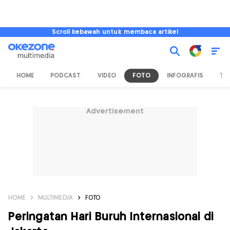
Scroll kebawah untuk membaca artikel
HOME
PODCAST
VIDEO
FOTO
INFOGRAFIS
TV
Advertisement
HOME
MULTIMEDIA
FOTO
Peringatan Hari Buruh Internasional di