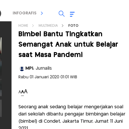
INFOGRAFIS
TV STREAMING
RADIO
HOME
MULTIMEDIA
FOTO
Bimbel Bantu Tingkatkan
Semangat Anak untuk Belajar
saat Masa Pandemi
MPI,
Jurnalis
Rabu 01 Januari 2020 01:01 WIB
A
A
A
Seorang anak sedang belajar mengerjakan soal
dari sekolah dibantu pengajar bimbingan belajar
(bimbel) di Condet, Jakarta Timur, Jumat 11 Juni
2021.