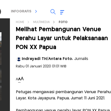
INFOGRAFIS
TV STREAMING
RADIO
HOME
MULTIMEDIA
FOTO
Melihat Pembangunan Venue
Perahu Layar untuk Pelaksanaan
PON XX Papua
Indrayadi TH/Antara Foto,
Jurnalis
Rabu 01 Januari 2020 01:01 WIB
A
A
A
Petugas mengawasi pembangunan Venue Perahu
Layar, Kota Jayapura, Papua, Jumat 11 Juni 2021.
Pembangunan venue perahu layar PON XX Papua