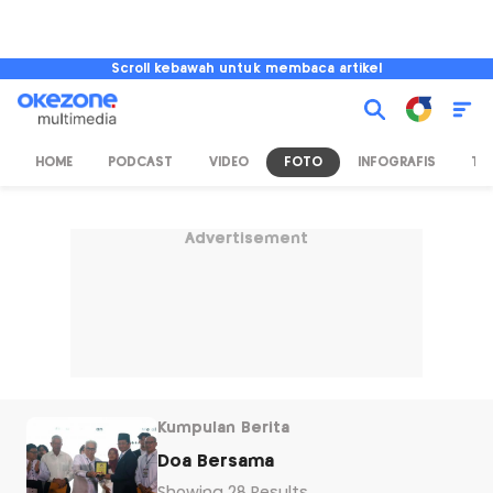
Scroll kebawah untuk membaca artikel
HOME
PODCAST
VIDEO
FOTO
INFOGRAFIS
TV
Advertisement
Kumpulan Berita
Doa Bersama