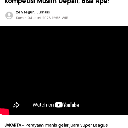
Kompetisi Musim Depan, Bisa Apa?
zen.teguh
, Jurnalis
Kamis 04 Juni 2026 12:58 WIB
JAKARTA
– Perayaan manis gelar juara Super League