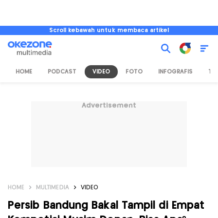
Scroll kebawah untuk membaca artikel
HOME
PODCAST
VIDEO
FOTO
INFOGRAFIS
TV
Advertisement
HOME
MULTIMEDIA
VIDEO
Persib Bandung Bakal Tampil di Empat