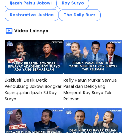
Ijazah Palsu Jokowi
Roy Suryo
Restorative Justice
The Daily Buzz
Video Lainnya
Eksklusif! Detik-Detik
Refly Harun Murka: Semua
Pendukung Jokowi Bongkar
Pasal dan Delik yang
Kejanggalan Ijazah S3 Roy
Menjerat Roy Suryo Tak
Suryo
Relevan!