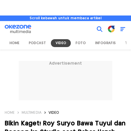
Scroll kebawah untuk membaca artikel
HOME
PODCAST
VIDEO
FOTO
INFOGRAFIS
TV
Advertisement
HOME
MULTIMEDIA
VIDEO
Bikin Kaget! Roy Suryo Bawa Tuyul dan