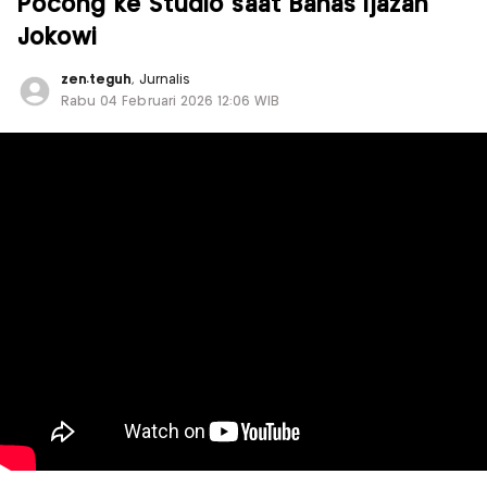
Pocong ke Studio saat Bahas Ijazah
Jokowi
zen.teguh
, Jurnalis
Rabu 04 Februari 2026 12:06 WIB