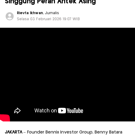
Singgung Peran Antek Asing
Rievta Ikhwan
, Jurnalis
Selasa 03 Februari 2026 19:07 WIB
JAKARTA
– Founder Bennix Investor Group, Benny Batara