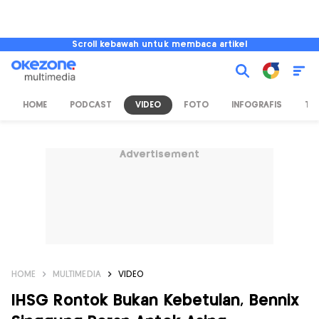
Scroll kebawah untuk membaca artikel
HOME
PODCAST
VIDEO
FOTO
INFOGRAFIS
TV
Advertisement
HOME
MULTIMEDIA
VIDEO
IHSG Rontok Bukan Kebetulan, Bennix