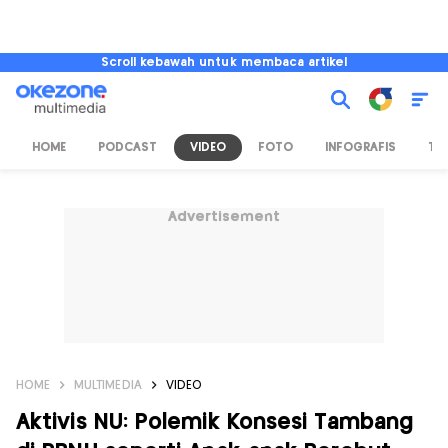
Scroll kebawah untuk membaca artikel
HOME
PODCAST
VIDEO
FOTO
INFOGRAFIS
TV
Advertisement
HOME
MULTIMEDIA
VIDEO
Aktivis NU: Polemik Konsesi Tambang