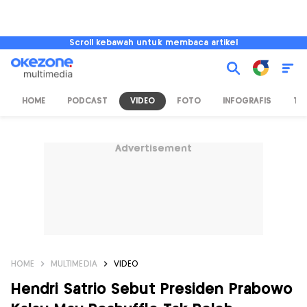
Scroll kebawah untuk membaca artikel
HOME
PODCAST
VIDEO
FOTO
INFOGRAFIS
TV
Advertisement
HOME
MULTIMEDIA
VIDEO
Hendri Satrio Sebut Presiden Prabowo