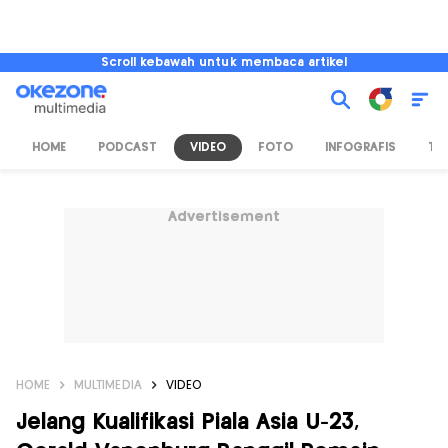
Scroll kebawah untuk membaca artikel
HOME
PODCAST
VIDEO
FOTO
INFOGRAFIS
TV
Advertisement
HOME
MULTIMEDIA
VIDEO
Jelang Kualifikasi Piala Asia U-23,