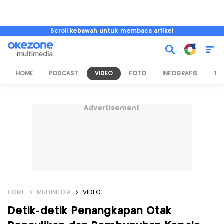
Scroll kebawah untuk membaca artikel
HOME
PODCAST
VIDEO
FOTO
INFOGRAFIS
TV
Advertisement
HOME
MULTIMEDIA
VIDEO
Detik-detik Penangkapan Otak