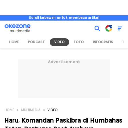
Scroll kebawah untuk membaca artikel
HOME
PODCAST
VIDEO
FOTO
INFOGRAFIS
TV
Advertisement
HOME
MULTIMEDIA
VIDEO
Haru, Komandan Paskibra di Humbahas