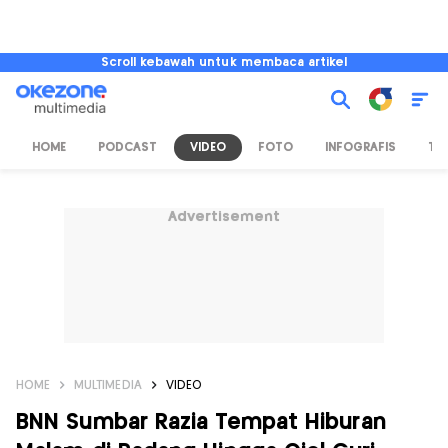
Scroll kebawah untuk membaca artikel
HOME
PODCAST
VIDEO
FOTO
INFOGRAFIS
TV
Advertisement
HOME
MULTIMEDIA
VIDEO
BNN Sumbar Razia Tempat Hiburan