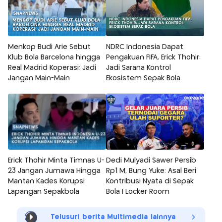
Menkop Budi Arie Sebut
NDRC Indonesia Dapat
Klub Bola Barcelona hingga
Pengakuan FIFA, Erick Thohir:
Real Madrid Koperasi: Jadi
Jadi Sarana Kontrol
Jangan Main-Main
Ekosistem Sepak Bola
Erick Thohir Minta Timnas U-
Dedi Mulyadi Sawer Persib
23 Jangan Jumawa Hingga
Rp1 M, Bung Yuke: Asal Beri
Mantan Kades Korupsi
Kontribusi Nyata di Sepak
Lapangan Sepakbola
Bola | Locker Room
Telusuri berita Multimedia lainnya