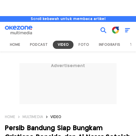
Scroll kebawah untuk membaca artikel
HOME
PODCAST
VIDEO
FOTO
INFOGRAFIS
TV
Advertisement
HOME
MULTIMEDIA
VIDEO
Persib Bandung Siap Bungkam