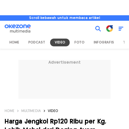
Scroll kebawah untuk membaca artikel
HOME
PODCAST
VIDEO
FOTO
INFOGRAFIS
TV
Advertisement
HOME
MULTIMEDIA
VIDEO
Harga Jengkol Rp120 Ribu per Kg,