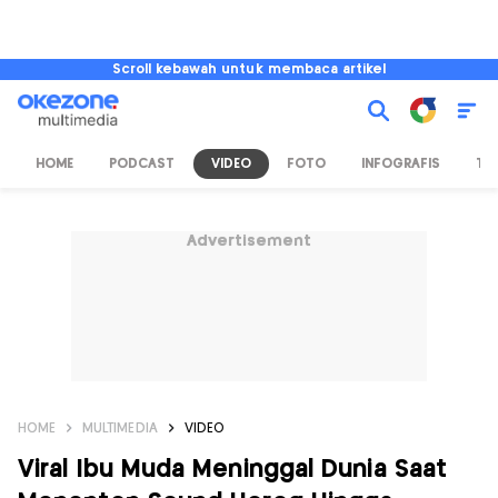
Scroll kebawah untuk membaca artikel
HOME
PODCAST
VIDEO
FOTO
INFOGRAFIS
TV
Advertisement
HOME
MULTIMEDIA
VIDEO
Viral Ibu Muda Meninggal Dunia Saat