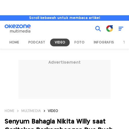
Scroll kebawah untuk membaca artikel
HOME
PODCAST
VIDEO
FOTO
INFOGRAFIS
TV
Advertisement
HOME
MULTIMEDIA
VIDEO
Senyum Bahagia Nikita Willy saat