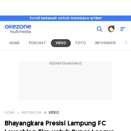
Scroll kebawah untuk membaca artikel
HOME
PODCAST
VIDEO
FOTO
INFOGRAFIS
TV
Advertisement
HOME
MULTIMEDIA
VIDEO
Bhayangkara Presisi Lampung FC