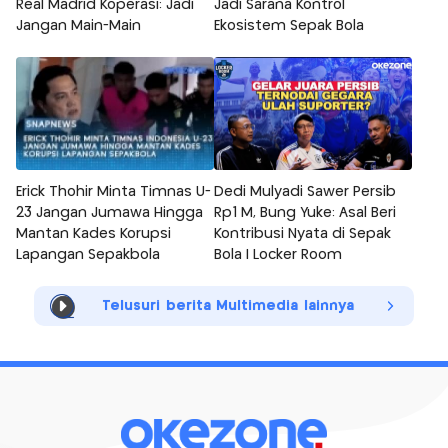
Real Madrid Koperasi: Jadi
Jadi Sarana Kontrol
Jangan Main-Main
Ekosistem Sepak Bola
Erick Thohir Minta Timnas U-
Dedi Mulyadi Sawer Persib
23 Jangan Jumawa Hingga
Rp1 M, Bung Yuke: Asal Beri
Mantan Kades Korupsi
Kontribusi Nyata di Sepak
Lapangan Sepakbola
Bola | Locker Room
Telusuri berita Multimedia lainnya