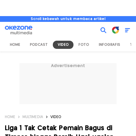
Scroll kebawah untuk membaca artikel
HOME
PODCAST
VIDEO
FOTO
INFOGRAFIS
TV
Advertisement
HOME
MULTIMEDIA
VIDEO
Liga 1 Tak Cetak Pemain Bagus di