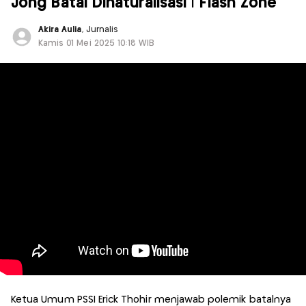
Jong Batal Dinaturalisasi | Flash Zone
Akira Aulia
, Jurnalis
Kamis 01 Mei 2025 10:18 WIB
Ketua Umum PSSI Erick Thohir menjawab polemik batalnya