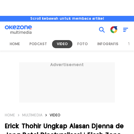
Scroll kebawah untuk membaca artikel
HOME
PODCAST
VIDEO
FOTO
INFOGRAFIS
TV
Advertisement
HOME
MULTIMEDIA
VIDEO
Erick Thohir Ungkap Alasan Djenna de