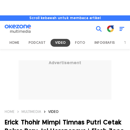
Scroll kebawah untuk membaca artikel
HOME
PODCAST
VIDEO
FOTO
INFOGRAFIS
TV
Advertisement
HOME
MULTIMEDIA
VIDEO
Erick Thohir Mimpi Timnas Putri Cetak