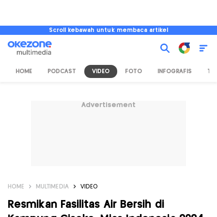
Scroll kebawah untuk membaca artikel
HOME
PODCAST
VIDEO
FOTO
INFOGRAFIS
TV
Advertisement
HOME
MULTIMEDIA
VIDEO
Resmikan Fasilitas Air Bersih di