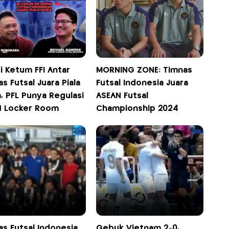
i Ketum FFI Antar
MORNING ZONE: Timnas
s Futsal Juara Piala
Futsal Indonesia Juara
, PFL Punya Regulasi
ASEAN Futsal
 | Locker Room
Championship 2024
as Futsal Indonesia
Gebuk Vietnam 2-0,