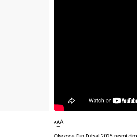
A
A
A
Okezone Fun Futsal 2025 resmi dimul