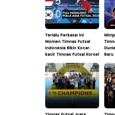
Terlalu Perkasa! Ini
Mimp
Momen Timnas Futsal
Timna
Indonesia Bikin Kocar-
Dunia
kacir Timnas Futsal Korsel
Baru
Timnas Futsal Juara,
Timn