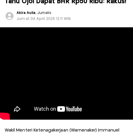
Tahu Ojol Dapat BHR Rp50 Ribu: Rakus!
Akira Aulia
, Jurnalis
Jum'at 04 April 2025 12:11 WIB
Wakil Menteri Ketenagakerjaan (Wamenaker) Immanuel