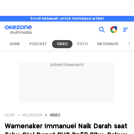
Scroll kebawah untuk membaca artikel
HOME
PODCAST
VIDEO
FOTO
INFOGRAFIS
TV
Advertisement
HOME
MULTIMEDIA
VIDEO
Wamenaker Immanuel Naik Darah saat