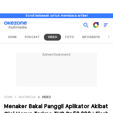
Scroll kebawah untuk membaca artikel
HOME
PODCAST
VIDEO
FOTO
INFOGRAFIS
TV
Advertisement
HOME
MULTIMEDIA
VIDEO
Menaker Bakal Panggil Aplikator Akibat