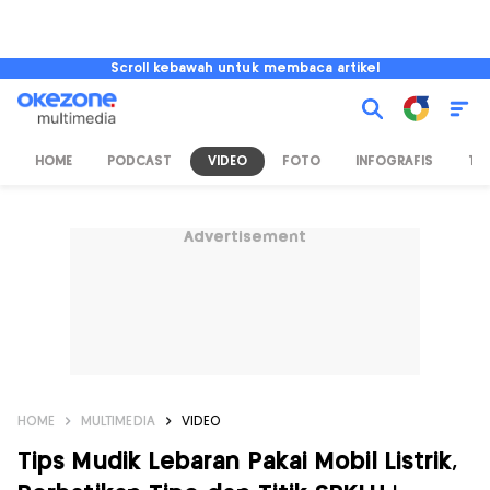
Scroll kebawah untuk membaca artikel
HOME
PODCAST
VIDEO
FOTO
INFOGRAFIS
TV
Advertisement
HOME
MULTIMEDIA
VIDEO
Tips Mudik Lebaran Pakai Mobil Listrik,