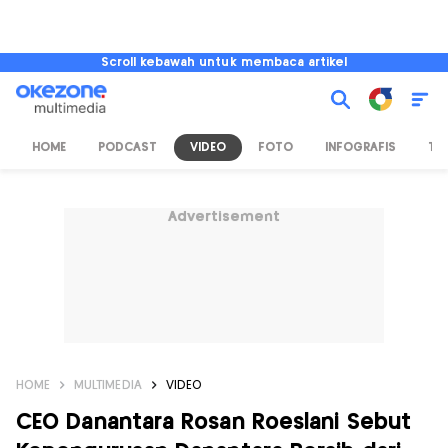
Scroll kebawah untuk membaca artikel
HOME
PODCAST
VIDEO
FOTO
INFOGRAFIS
TV
Advertisement
HOME
MULTIMEDIA
VIDEO
CEO Danantara Rosan Roeslani Sebut