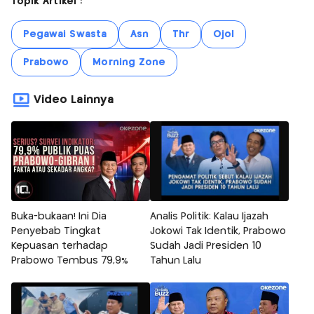
Topik Artikel :
Pegawai Swasta
Asn
Thr
Ojol
Prabowo
Morning Zone
Video Lainnya
Buka-bukaan! Ini Dia
Analis Politik: Kalau Ijazah
Penyebab Tingkat
Jokowi Tak Identik, Prabowo
Kepuasan terhadap
Sudah Jadi Presiden 10
Prabowo Tembus 79,9%
Tahun Lalu