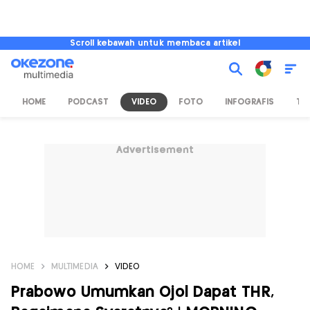
Scroll kebawah untuk membaca artikel
HOME
PODCAST
VIDEO
FOTO
INFOGRAFIS
TV
Advertisement
HOME
MULTIMEDIA
VIDEO
Prabowo Umumkan Ojol Dapat THR,