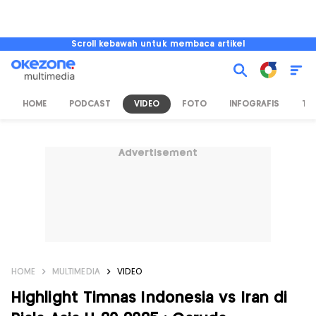
Scroll kebawah untuk membaca artikel
HOME
PODCAST
VIDEO
FOTO
INFOGRAFIS
TV
Advertisement
HOME
MULTIMEDIA
VIDEO
Highlight Timnas Indonesia vs Iran di