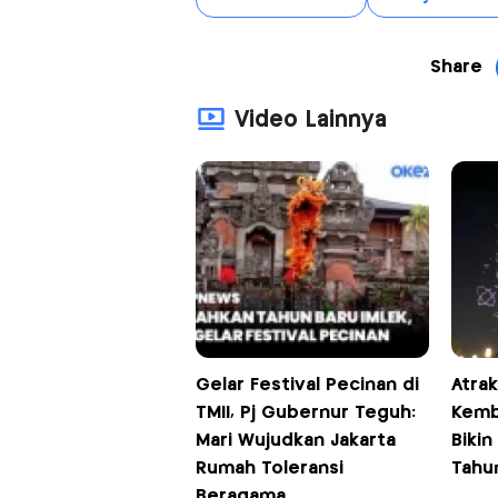
Share
Video Lainnya
Gelar Festival Pecinan di
Atra
TMII, Pj Gubernur Teguh:
Kemb
Mari Wujudkan Jakarta
Bikin
Rumah Toleransi
Tahu
Beragama