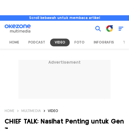
Scroll kebawah untuk membaca artikel
HOME
PODCAST
VIDEO
FOTO
INFOGRAFIS
TV
Advertisement
HOME
MULTIMEDIA
VIDEO
CHIEF TALK: Nasihat Penting untuk Gen