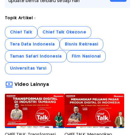
update berita terbaru setiap hari
Topik Artikel :
Chief Talk
Chief Talk Okezone
Tera Data Indonesia
Bisnis Rekreasi
Taman Safari Indonesia
Film Nasional
Universitas Yarsi
Video Lainnya
CHIEF TALK: Transformasi
CHIEF TALK: Menangkap