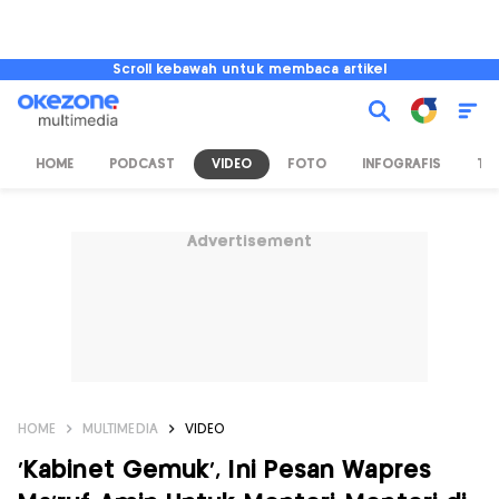
Scroll kebawah untuk membaca artikel
HOME
PODCAST
VIDEO
FOTO
INFOGRAFIS
TV
Advertisement
HOME
MULTIMEDIA
VIDEO
'Kabinet Gemuk', Ini Pesan Wapres