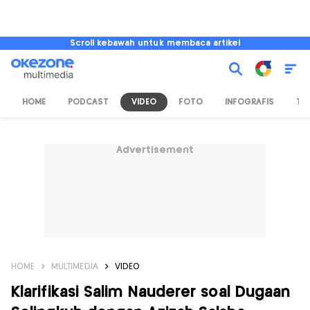
Scroll kebawah untuk membaca artikel
HOME
PODCAST
VIDEO
FOTO
INFOGRAFIS
TV
Advertisement
HOME
MULTIMEDIA
VIDEO
Klarifikasi Salim Nauderer soal Dugaan